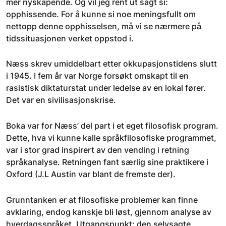
mer nyskapende. Og vil jeg rent ut sagt si:
opphissende. For å kunne si noe meningsfullt om
nettopp denne opphisselsen, må vi se nærmere på
tidssituasjonen verket oppstod i.
Næss skrev umiddelbart etter okkupasjonstidens slutt
i 1945. I fem år var Norge forsøkt omskapt til en
rasistisk diktaturstat under ledelse av en lokal fører.
Det var en sivilisasjonskrise.
Boka var for Næss’ del part i et eget filosofisk program.
Dette, hva vi kunne kalle språkfilosofiske programmet,
var i stor grad inspirert av den vending i retning
språkanalyse. Retningen fant særlig sine praktikere i
Oxford (J.L Austin var blant de fremste der).
Grunntanken er at filosofiske problemer kan finne
avklaring, endog kanskje bli løst, gjennom analyse av
hverdagsspråket. Utgangspunkt: den selvsagte