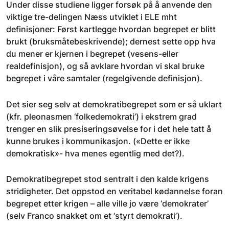
Under disse studiene ligger forsøk på å anvende den
viktige tre-delingen Næss utviklet i ELE mht
definisjoner: Først kartlegge hvordan begrepet er blitt
brukt (bruksmåtebeskrivende); dernest sette opp hva
du mener er kjernen i begrepet (vesens-eller
realdefinisjon), og så avklare hvordan vi skal bruke
begrepet i våre samtaler (regelgivende definisjon).
Det sier seg selv at demokratibegrepet som er så uklart
(kfr. pleonasmen ‘folkedemokrati’) i ekstrem grad
trenger en slik presiseringsøvelse for i det hele tatt å
kunne brukes i kommunikasjon. («Dette er ikke
demokratisk»- hva menes egentlig med det?).
Demokratibegrepet stod sentralt i den kalde krigens
stridigheter. Det oppstod en veritabel kødannelse foran
begrepet etter krigen – alle ville jo være ‘demokrater’
(selv Franco snakket om et ‘styrt demokrati’).