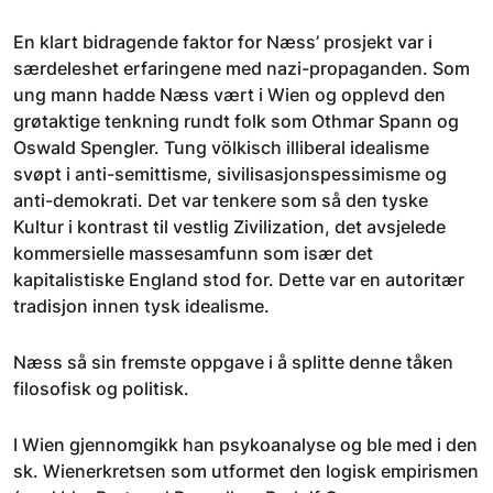
En klart bidragende faktor for Næss’ prosjekt var i
særdeleshet erfaringene med nazi-propaganden. Som
ung mann hadde Næss vært i Wien og opplevd den
grøtaktige tenkning rundt folk som Othmar Spann og
Oswald Spengler. Tung völkisch illiberal idealisme
svøpt i anti-semittisme, sivilisasjonspessimisme og
anti-demokrati. Det var tenkere som så den tyske
Kultur i kontrast til vestlig Zivilization, det avsjelede
kommersielle massesamfunn som især det
kapitalistiske England stod for. Dette var en autoritær
tradisjon innen tysk idealisme.
Næss så sin fremste oppgave i å splitte denne tåken
filosofisk og politisk.
I Wien gjennomgikk han psykoanalyse og ble med i den
sk. Wienerkretsen som utformet den logisk empirismen