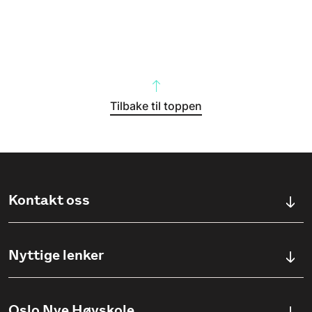
Tilbake til toppen
Kontakt oss
Kontaktskjema
Nyttige lenker
Ullevålsveien 76, 0454 OSLO
Våre studier
Oslo Nye Høyskole