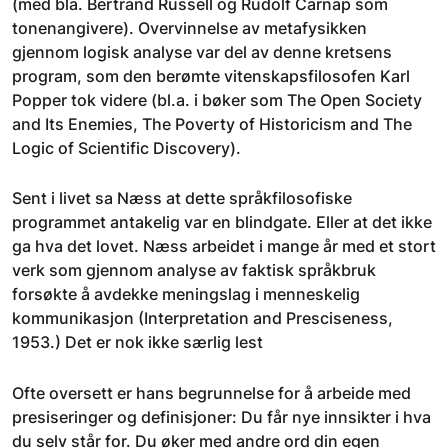
(med bla. Bertrand Russell og Rudolf Carnap som
tonenangivere). Overvinnelse av metafysikken
gjennom logisk analyse var del av denne kretsens
program, som den berømte vitenskapsfilosofen Karl
Popper tok videre (bl.a. i bøker som The Open Society
and Its Enemies, The Poverty of Historicism and The
Logic of Scientific Discovery).
Sent i livet sa Næss at dette språkfilosofiske
programmet antakelig var en blindgate. Eller at det ikke
ga hva det lovet. Næss arbeidet i mange år med et stort
verk som gjennom analyse av faktisk språkbruk
forsøkte å avdekke meningslag i menneskelig
kommunikasjon (Interpretation and Presciseness,
1953.) Det er nok ikke særlig lest
Ofte oversett er hans begrunnelse for å arbeide med
presiseringer og definisjoner: Du får nye innsikter i hva
du selv står for. Du øker med andre ord din egen