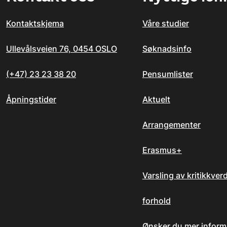
Kontaktskjema
Våre studier
Ullevålsveien 76, 0454 OSLO
Søknadsinfo
(+47) 23 23 38 20
Pensumlister
Åpningstider
Aktuelt
Arrangementer
Erasmus+
Varsling av kritikkver
forhold
Ønsker du mer inform