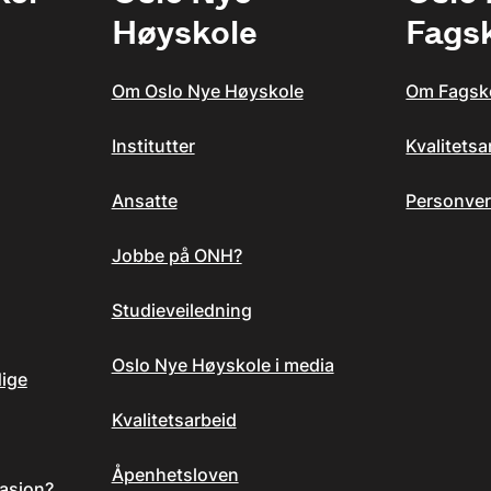
Høyskole
Fags
Om Oslo Nye Høyskole
Om Fagsk
Institutter
Kvalitets
Ansatte
Personver
Jobbe på ONH?
Studieveiledning
Oslo Nye Høyskole i media
dige
Kvalitetsarbeid
Åpenhetsloven
asjon?