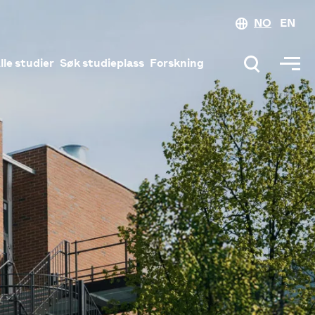
NO
EN
lle studier
Søk studieplass
Forskning