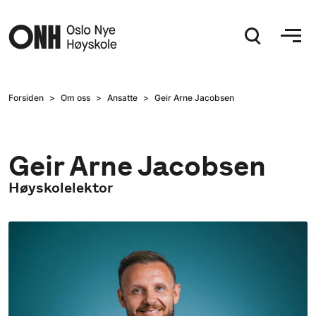
Hopp til hovedinnhold
Forsiden
Om oss
Ansatte
Geir Arne Jacobsen
Geir Arne Jacobsen
​Høyskolelektor