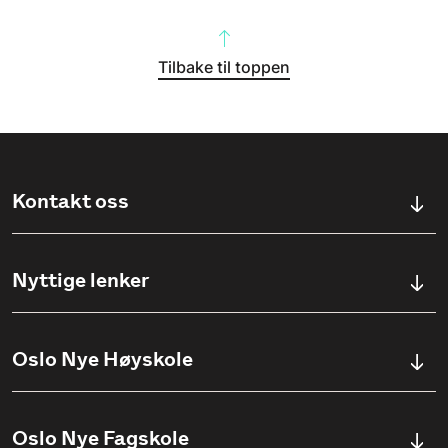
Tilbake til toppen
Kontakt oss
Kontaktskjema
Nyttige lenker
Ullevålsveien 76, 0454 OSLO
Våre studier
Oslo Nye Høyskole
(+47) 23 23 38 20
Søknadsinfo
Åpningstider
Om Oslo Nye Høyskole
Oslo Nye Fagskole
Pensumlister