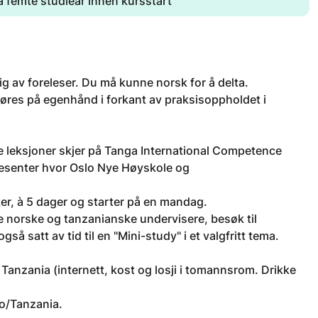
 femte studieår innen kursstart
g av foreleser. Du må kunne norsk for å delta.
jøres på egenhånd i forkant av praksisoppholdet i
te leksjoner skjer på Tanga International Competence
sesenter hvor Oslo Nye Høyskole og
ker, à 5 dager og starter på en mandag.
 norske og tanzanianske undervisere, besøk til
å satt av tid til en "Mini-study" i et valgfritt tema.
 Tanzania (internett, kost og losji i tomannsrom. Drikke
lo/Tanzania.