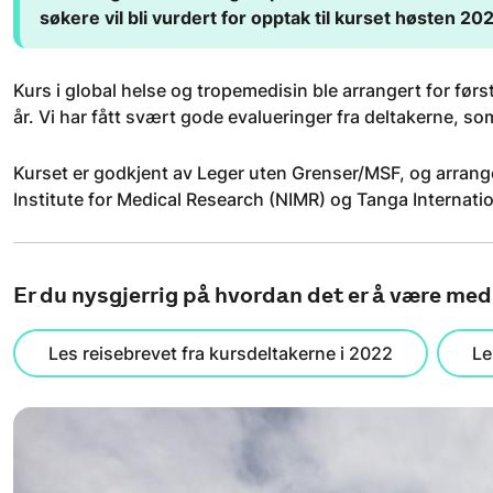
søkere vil bli vurdert for opptak til kurset høsten 202
Kurs i global helse og tropemedisin ble arrangert for før
år. Vi har fått svært gode evalueringer fra deltakerne, so
Kurset er godkjent av Leger uten Grenser/MSF, og arran
Institute for Medical Research (NIMR) og Tanga Internat
Er du nysgjerrig på hvordan det er å være me
Les reisebrevet fra kursdeltakerne i 2022
Le