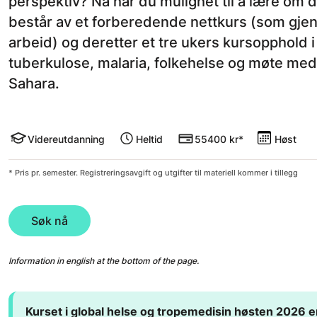
perspektiv? Nå har du mulighet til å lære om de
består av et forberedende nettkurs (som gjen
arbeid) og deretter et tre ukers kursopphold 
tuberkulose, malaria, folkehelse og møte med 
Sahara.
Videreutdanning
Heltid
55400 kr*
Høst
* Pris pr. semester. Registreringsavgift og utgifter til materiell kommer i tillegg
Søk nå
Information in english at the bottom of the page.
Kurset i global helse og tropemedisin høsten 2026 er 