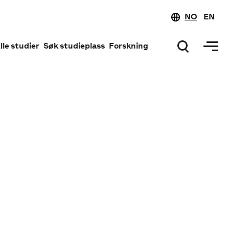
NO
EN
lle studier
Søk studieplass
Forskning