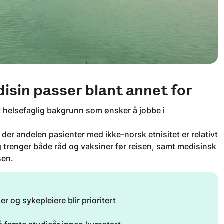
disin passer blant annet for
rt helsefaglig bakgrunn som ønsker å jobbe i
der andelen pasienter med ikke-norsk etnisitet er relativt
og trenger både råd og vaksiner før reisen, samt medisinsk
sen.
r og sykepleiere blir prioritert