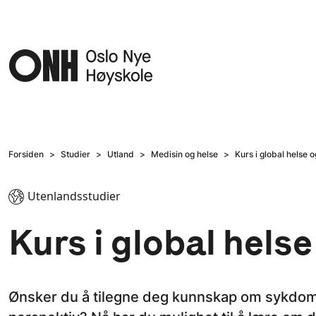
Hopp til hovedinnhold
Forsiden
Studier
Utland
Medisin og helse
Kurs i global helse 
Utenlandsstudier
Kurs i global hels
Ønsker du å tilegne deg kunnskap om sykdomm