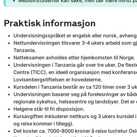
Medisinstudenter kan søke, men bør være minst på
Praktisk informasjon
Undervisningsspråket er engelsk eller norsk, avhengi
Nettundervisningen tilsvarer 3-4 ukers arbeid som g
Tanzania.
Netteksamen avholdes etter hjemkomsten til Norge.
Undervisningen i Tanzania går over tre uker. De fles
Centre (TICC), en ideell organisasjon med konferan
Lovisenbergstiftelsen er hovedeierne.
Kursdelen i Tanzania består av ca 120 timer over 3 u
Undervisningen baserer seg på forelesninger av både
regionale sykehus, helsesentre og landsbyer. Det er ogs
Helgene står til fri disposisjon.
Kursavgiften inkluderer nettkurs og 3 ukers kursdel i
og reise kommer i tillegg).
Det koster ca. 7000-8000 kroner å reise tur/retur Os