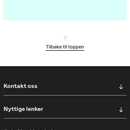
Tilbake til toppen
Kontakt oss
Kontaktskjema
Nyttige lenker
Ullevålsveien 76, 0454 OSLO
Våre studier