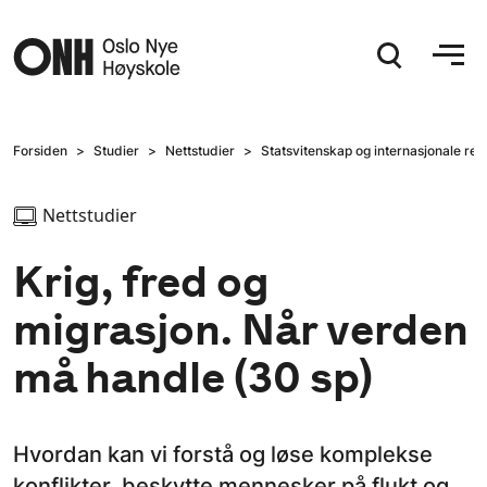
Hopp til hovedinnhold
Forsiden
Studier
Nettstudier
Statsvitenskap og internasjonale rel
Nettstudier
Krig, fred og
migrasjon. Når verden
må handle (30 sp)
Hvordan kan vi forstå og løse komplekse
konflikter, beskytte mennesker på flukt og