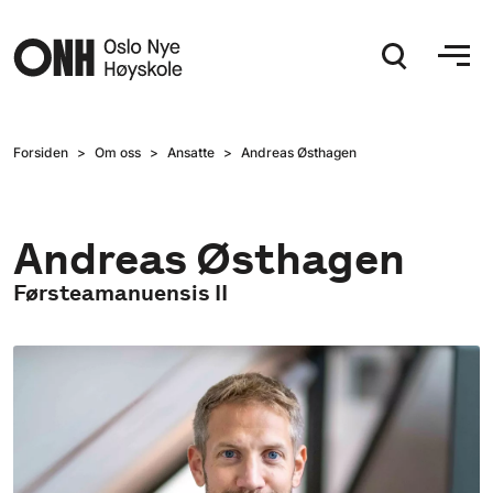
Hopp til hovedinnhold
Forsiden
Om oss
Ansatte
Andreas Østhagen
Andreas Østhagen
Førsteamanuensis II