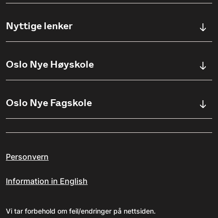
Kontaktskjema
Nyttige lenker
Ullevålsveien 76, 0454 OSLO
Våre studier
Oslo Nye Høyskole
(+47) 23 23 38 20
Søknadsinfo
Åpningstider
Om Oslo Nye Høyskole
Oslo Nye Fagskole
Pensumlister
Institutter
Aktuelt
Om Fagskolen
Ansatte
Arrangementer
Personvern
Kvalitetsarbeid ved ONF
Jobbe på ONH?
Erasmus+
Information in English
Personvernerklæring for ONF
Studieveiledning
Varsling av kritikkverdige forhold
Vi tar forbehold om feil/endringer på nettsiden.