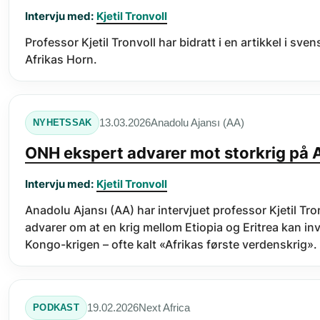
Intervju med:
Kjetil Tronvoll
Professor Kjetil Tronvoll har bidratt i en artikkel i s
Afrikas Horn.
Anadolu Ajansı (AA)
13.03.2026
NYHETSSAK
ONH ekspert advarer mot storkrig på 
Intervju med:
Kjetil Tronvoll
Anadolu Ajansı (AA) har intervjuet professor Kjetil T
advarer om at en krig mellom Etiopia og Eritrea kan invol
Kongo-krigen – ofte kalt «Afrikas første verdenskrig».
Next Africa
19.02.2026
PODKAST