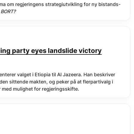
ama om regjeringens strategiutvikling for ny bistands-
L BORT?
ling party eyes landslide victory
nterer valget i Etiopia til Al Jazeera. Han beskriver
 den sittende makten, og peker på at flerpartivalg i
r med mulighet for regjeringsskifte.