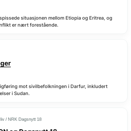
spissede situasjonen mellom Etiopia og Eritrea, og
flikt er nært forestående.
nger
gføring mot sivilbefolkningen i Darfur, inkludert
elser i Sudan.
iv / NRK Dagsnytt 18