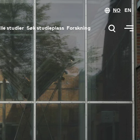
NO
EN
lle studier
Søk studieplass
Forskning