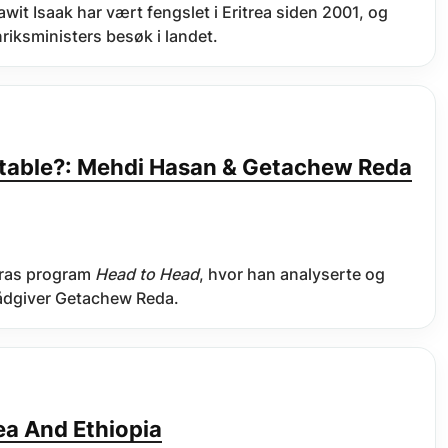
awit Isaak har vært fengslet i Eritrea siden 2001, og
nriksministers besøk i landet.
vitable?: Mehdi Hasan & Getachew Reda
eeras program
Head to Head
, hvor han analyserte og
-rådgiver Getachew Reda.
ea And Ethiopia