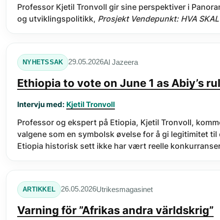
Professor Kjetil Tronvoll gir sine perspektiver i Panor
og utviklingspolitikk,
Prosjekt Vendepunkt: HVA SKA
Al Jazeera
29.05.2026
NYHETSSAK
Ethiopia to vote on June 1 as Abiy’s ru
Intervju med:
Kjetil Tronvoll
Professor og ekspert på Etiopia, Kjetil Tronvoll, komme
valgene som en symbolsk øvelse for å gi legitimitet til
Etiopia historisk sett ikke har vært reelle konkurranse
Utrikesmagasinet
26.05.2026
ARTIKKEL
Varning för ”Afrikas andra världskrig”