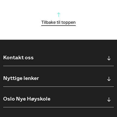
Tilbake til toppen
Kontakt oss
Kontaktskjema
Nyttige lenker
Ullevålsveien 76, 0454 OSLO
Våre studier
Oslo Nye Høyskole
(+47) 23 23 38 20
Søknadsinfo
Åpningstider
Om Oslo Nye Høyskole