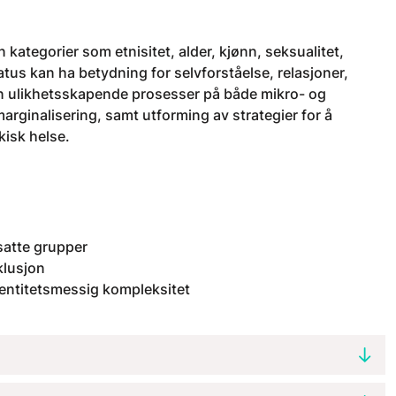
ategorier som etnisitet, alder, kjønn, seksualitet,
us kan ha betydning for selvforståelse, relasjoner,
an ulikhetsskapende prosesser på både mikro- og
marginalisering, samt utforming av strategier for å
isk helse.
satte grupper
klusjon
identitetsmessig kompleksitet