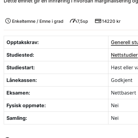
Dette emnet gir en innføring i hvordan marginalisering og
Enkeltemne / Emne i grad
7,5sp
14220 kr
Opptakskrav:
Generell s
Studiested:
Nettstudier
Høst eller v
Studiestart:
Godkjent
Lånekassen:
Nettbasert
Eksamen:
Nei
Fysisk oppmøte:
Nei
Samling: