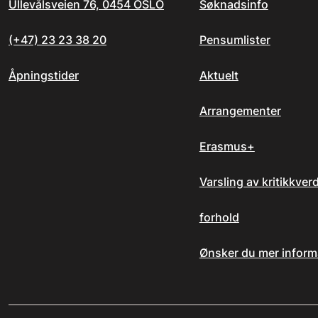
Ullevålsveien 76, 0454 OSLO
Søknadsinfo
(+47) 23 23 38 20
Pensumlister
Åpningstider
Aktuelt
Arrangementer
Erasmus+
Varsling av kritikkver
forhold
Ønsker du mer inform