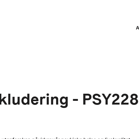
A
kludering - PSY22