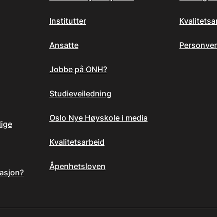
Institutter
Kvalitets
Ansatte
Personver
Jobbe på ONH?
Studieveiledning
Oslo Nye Høyskole i media
dige
Kvalitetsarbeid
Åpenhetsloven
asjon?