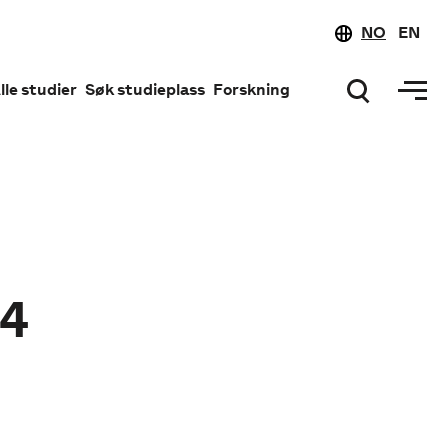
NO
EN
lle studier
Søk studieplass
Forskning
84