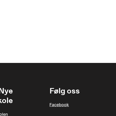
 Nye
Følg oss
kole
Facebook
olen