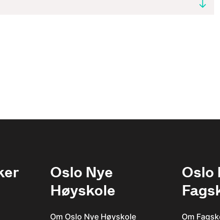
ker
Oslo Nye
Oslo
Høyskole
Fags
Om Oslo Nye Høyskole
Om Fagsk