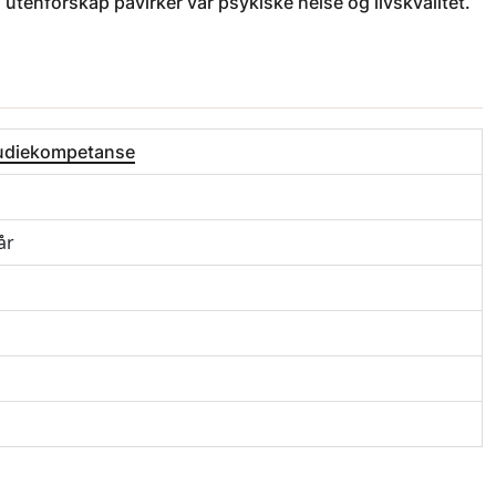
 utenforskap påvirker vår psykiske helse og livskvalitet.
tudiekompetanse
år