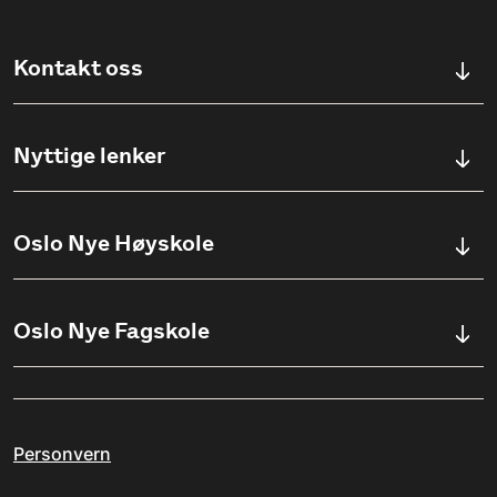
Kontakt oss
Kontaktskjema
Nyttige lenker
Ullevålsveien 76, 0454 OSLO
Våre studier
Oslo Nye Høyskole
(+47) 23 23 38 20
Søknadsinfo
Åpningstider
Om Oslo Nye Høyskole
Oslo Nye Fagskole
Pensumlister
Institutter
Aktuelt
Om Fagskolen
Ansatte
Arrangementer
Personvern
Kvalitetsarbeid ved ONF
Jobbe på ONH?