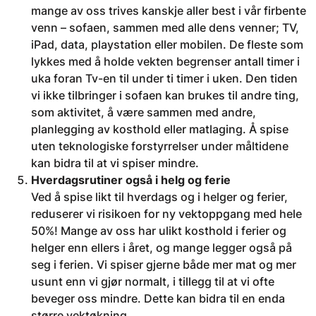
mange av oss trives kanskje aller best i vår firbente
venn – sofaen, sammen med alle dens venner; TV,
iPad, data, playstation eller mobilen. De fleste som
lykkes med å holde vekten begrenser antall timer i
uka foran Tv-en til under ti timer i uken. Den tiden
vi ikke tilbringer i sofaen kan brukes til andre ting,
som aktivitet, å være sammen med andre,
planlegging av kosthold eller matlaging. Å spise
uten teknologiske forstyrrelser under måltidene
kan bidra til at vi spiser mindre.
Hverdagsrutiner også i helg og ferie
Ved å spise likt til hverdags og i helger og ferier,
reduserer vi risikoen for ny vektoppgang med hele
50%! Mange av oss har ulikt kosthold i ferier og
helger enn ellers i året, og mange legger også på
seg i ferien. Vi spiser gjerne både mer mat og mer
usunt enn vi gjør normalt, i tillegg til at vi ofte
beveger oss mindre. Dette kan bidra til en enda
større vektøkning.