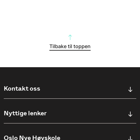
Tilbake til toppen
Kontakt oss
Kontaktskjema
Nyttige lenker
Ullevålsveien 76, 0454 OSLO
Våre studier
Oslo Nye Høyskole