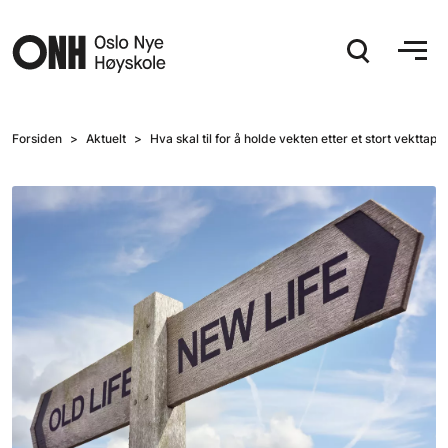
Hopp til hovedinnhold
Forsiden
Aktuelt
Hva skal til for å holde vekten etter et stort vekttap?