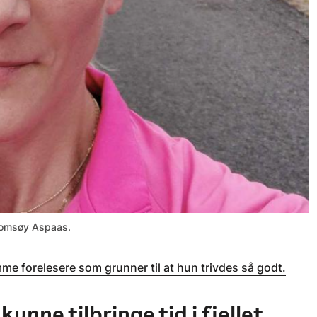
Skomsøy Aspaas.
mme forelesere som grunner til at hun trivdes så godt.
kunne tilbringe tid i fjellet