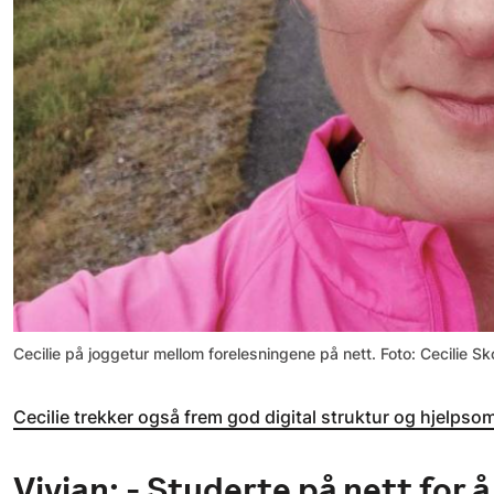
Cecilie på joggetur mellom forelesningene på nett. Foto: Cecilie 
Cecilie trekker også frem god digital struktur og hjelpso
Vivian: - Studerte på nett for å 