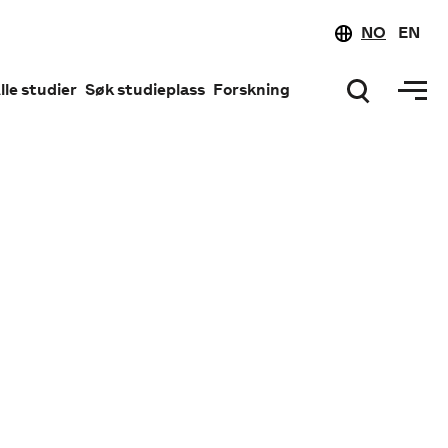
NO
EN
lle studier
Søk studieplass
Forskning