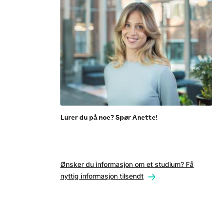
Lurer du på noe? Spør Anette!
Ønsker du informasjon om et studium? Få
nyttig informasjon tilsendt