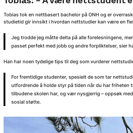
Tobias: – Å være nettstudent e
Tobias tok en nettbasert bachelor på ONH og er overrasket
studietid gir innsikt i hvordan nettstudier kan være en fl
Jeg trodde jeg måtte delta på alle forelesningene, men
passet perfekt med jobb og andre forpliktelser,
sier h
Han har noen tydelige tips til deg som vurderer nettstudi
For fremtidige studenter, spesielt de som tar nettstudi
utfordrende å holde styr på tiden når du har friheten 
tilbudene skolen har, og vær nysgjerrig – oppsøk meds
sosial støtte.