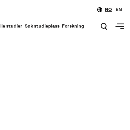
NO
EN
lle studier
Søk studieplass
Forskning