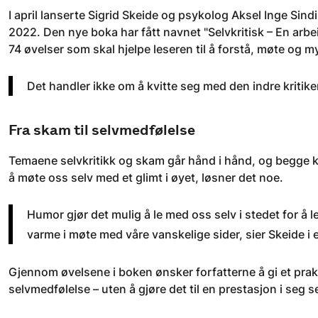
I april lanserte Sigrid Skeide og psykolog Aksel Inge Sind
2022. Den nye boka har fått navnet "Selvkritisk – En arbei
74 øvelser som skal hjelpe leseren til å forstå, møte og my
Det handler ikke om å kvitte seg med den indre kritiker
Fra skam til selvmedfølelse
Temaene selvkritikk og skam går hånd i hånd, og begge ka
å møte oss selv med et glimt i øyet, løsner det noe.
Humor gjør det mulig å le med oss selv i stedet for å 
varme i møte med våre vanskelige sider, sier Skeide i 
Gjennom øvelsene i boken ønsker forfatterne å gi et praktis
selvmedfølelse – uten å gjøre det til en prestasjon i seg se