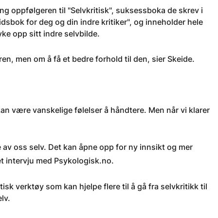
ing oppfølgeren til "Selvkritisk", suksessboka de skrev i
dsbok for deg og din indre kritiker", og inneholder hele
ke opp sitt indre selvbilde.
en, men om å få et bedre forhold til den, sier Skeide.
n være vanskelige følelser å håndtere. Men når vi klarer
le av oss selv. Det kan åpne opp for ny innsikt og mer
et intervju med Psykologisk.no.
k verktøy som kan hjelpe flere til å gå fra selvkritikk til
lv.