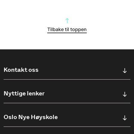
Tilbake til toppen
Kontakt oss
Kontaktskjema
Nyttige lenker
Ullevålsveien 76, 0454 OSLO
Våre studier
Oslo Nye Høyskole
(+47) 23 23 38 20
Søknadsinfo