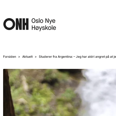
Hopp til hovedinnhold
Forsiden
Aktuelt
Studerer fra Argentina: – Jeg har aldri angret på at j