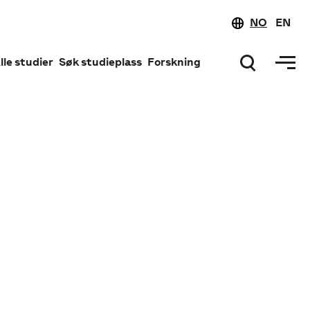
NO
EN
lle studier
Søk studieplass
Forskning