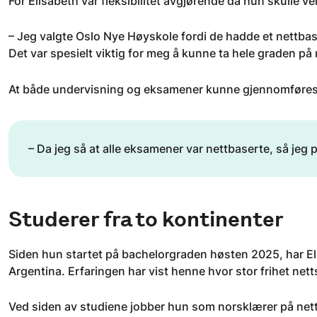
For Elisabeth var fleksibilitet avgjørende da hun skulle v
– Jeg valgte Oslo Nye Høyskole fordi de hadde et nettbaser
Det var spesielt viktig for meg å kunne ta hele graden på ne
At både undervisning og eksamener kunne gjennomføres di
– Da jeg så at alle eksamener var nettbaserte, så jeg 
Studerer fra to kontinenter
Siden hun startet på bachelorgraden høsten 2025, har E
Argentina. Erfaringen har vist henne hvor stor frihet netts
Ved siden av studiene jobber hun som norsklærer på nett 