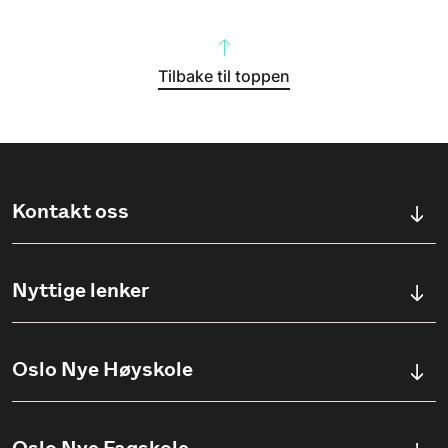
Tilbake til toppen
Kontakt oss
Kontaktskjema
Nyttige lenker
Ullevålsveien 76, 0454 OSLO
Våre studier
Oslo Nye Høyskole
(+47) 23 23 38 20
Søknadsinfo
Åpningstider
Om Oslo Nye Høyskole