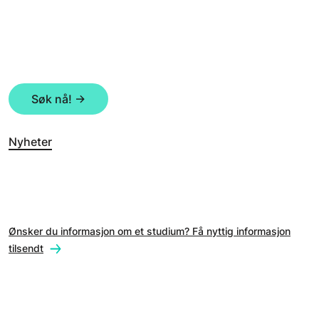
Søk nå! ->
Nyheter
Ønsker du informasjon om et studium? Få nyttig informasjon
tilsendt