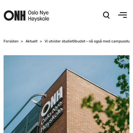
Hopp til hovedinnhold
Forsiden
Aktuelt
Vi utvider studietilbudet – nå også med campusstudi