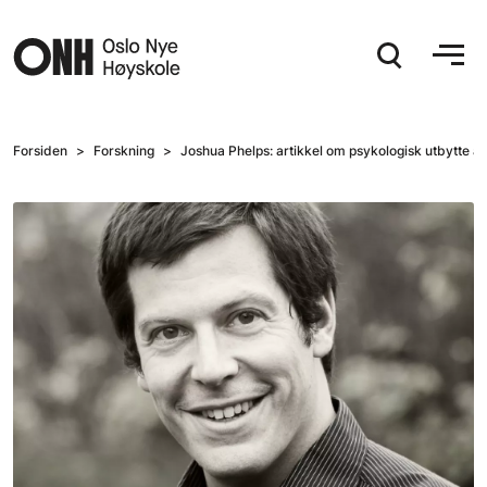
Hopp til hovedinnhold
Forsiden
Forskning
Joshua Phelps: artikkel om psykologisk utbytte av 