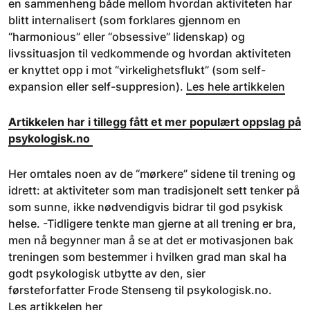
en sammenheng både mellom hvordan aktiviteten har
blitt internalisert (som forklares gjennom en
“harmonious” eller “obsessive” lidenskap) og
livssituasjon til vedkommende og hvordan aktiviteten
er knyttet opp i mot “virkelighetsflukt” (som self-
expansion eller self-suppresion).
Les hele artikkelen
Artikkelen har i tillegg fått et mer populært oppslag på
psykologisk.no
Her omtales noen av de “mørkere” sidene til trening og
idrett: at aktiviteter som man tradisjonelt sett tenker på
som sunne, ikke nødvendigvis bidrar til god psykisk
helse. -Tidligere tenkte man gjerne at all trening er bra,
men nå begynner man å se at det er motivasjonen bak
treningen som bestemmer i hvilken grad man skal ha
godt psykologisk utbytte av den, sier
førsteforfatter Frode Stenseng til psykologisk.no.
Les artikkelen her