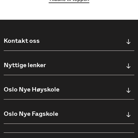
Kontakt oss
Kontaktskjema
Nyttige lenker
Ullevålsveien 76, 0454 OSLO
Våre studier
Oslo Nye Høyskole
(+47) 23 23 38 20
Søknadsinfo
Åpningstider
Om Oslo Nye Høyskole
Oslo Nye Fagskole
Pensumlister
Institutter
Aktuelt
Om Fagskolen