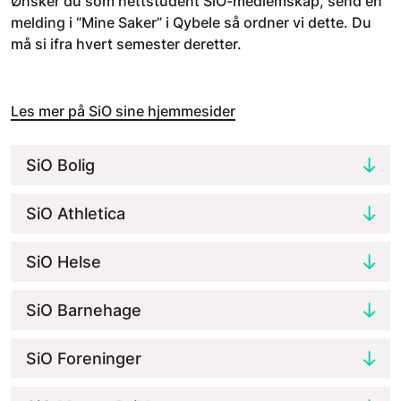
Ønsker du som nettstudent SiO-medlemskap, send en
melding i “Mine Saker” i Qybele så ordner vi dette. Du
må si ifra hvert semester deretter.
Les mer på SiO sine hjemmesider
SiO Bolig
SiO Athletica
SiO Helse
SiO Barnehage
SiO Foreninger