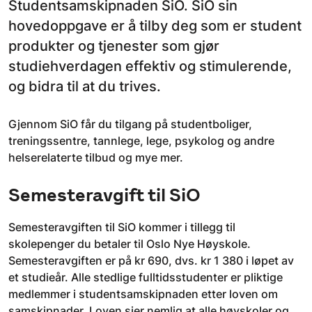
Studentsamskipnaden SiO. SiO sin
hovedoppgave er å tilby deg som er student
produkter og tjenester som gjør
studiehverdagen effektiv og stimulerende,
og bidra til at du trives.
Gjennom SiO får du tilgang på studentboliger,
treningssentre, tannlege, lege, psykolog og andre
helserelaterte tilbud og mye mer.
Semesteravgift til SiO
Semesteravgiften til SiO kommer i tillegg til
skolepenger du betaler til Oslo Nye Høyskole.
Semesteravgiften er på kr 690, dvs. kr 1 380 i løpet av
et studieår. Alle stedlige fulltidsstudenter er pliktige
medlemmer i studentsamskipnaden etter loven om
samskipnader. Loven sier nemlig at alle høyskoler og