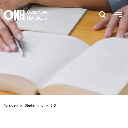
Hopp til hovedinnhold
Forsiden
Studentinfo
SiO