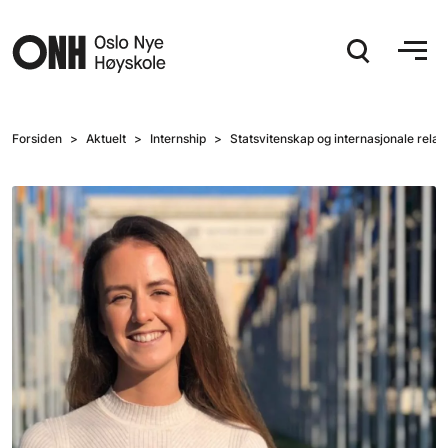
Hopp til hovedinnhold
Forsiden
Aktuelt
Internship
Statsvitenskap og internasjonale relas