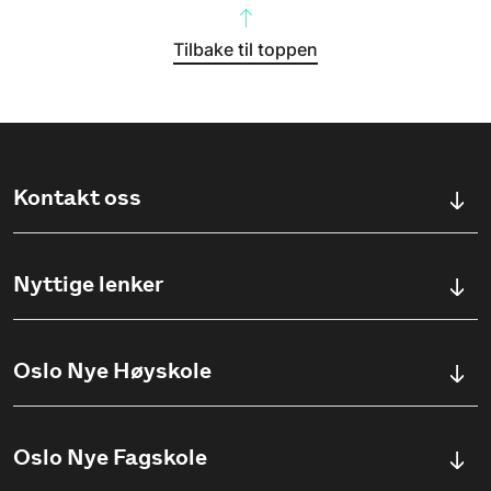
Tilbake til toppen
Kontakt oss
Kontaktskjema
Nyttige lenker
Ullevålsveien 76, 0454 OSLO
Våre studier
Oslo Nye Høyskole
(+47) 23 23 38 20
Søknadsinfo
Åpningstider
Om Oslo Nye Høyskole
Oslo Nye Fagskole
Pensumlister