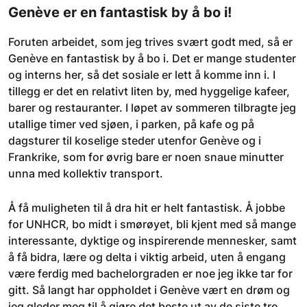
Genève er en fantastisk by å bo i!
Foruten arbeidet, som jeg trives svært godt med, så er
Genève en fantastisk by å bo i. Det er mange studenter
og interns her, så det sosiale er lett å komme inn i. I
tillegg er det en relativt liten by, med hyggelige kafeer,
barer og restauranter. I løpet av sommeren tilbragte jeg
utallige timer ved sjøen, i parken, på kafe og på
dagsturer til koselige steder utenfor Genève og i
Frankrike, som for øvrig bare er noen snaue minutter
unna med kollektiv transport.
Å få muligheten til å dra hit er helt fantastisk. Å jobbe
for UNHCR, bo midt i smørøyet, bli kjent med så mange
interessante, dyktige og inspirerende mennesker, samt
å få bidra, lære og delta i viktig arbeid, uten å engang
være ferdig med bachelorgraden er noe jeg ikke tar for
gitt. Så langt har oppholdet i Genève vært en drøm og
jeg gleder meg til å gjøre det beste ut av de siste tre