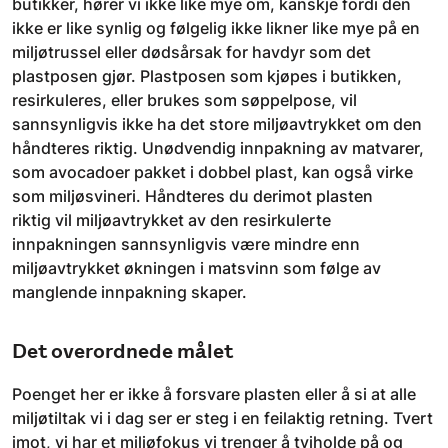
butikker, hører vi ikke like mye om, kanskje fordi den
ikke er like synlig og følgelig ikke likner like mye på en
miljøtrussel eller dødsårsak for havdyr som det
plastposen gjør. Plastposen som kjøpes i butikken,
resirkuleres, eller brukes som søppelpose, vil
sannsynligvis ikke ha det store miljøavtrykket om den
håndteres riktig. Unødvendig innpakning av matvarer,
som avocadoer pakket i dobbel plast, kan også virke
som miljøsvineri. Håndteres du derimot plasten
riktig vil miljøavtrykket av den resirkulerte
innpakningen sannsynligvis være mindre enn
miljøavtrykket økningen i matsvinn som følge av
manglende innpakning skaper.
Det overordnede målet
Poenget her er ikke å forsvare plasten eller å si at alle
miljøtiltak vi i dag ser er steg i en feilaktig retning. Tvert
imot, vi har et miljøfokus vi trenger å tviholde på og