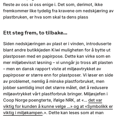
fleste av oss si oss enige i. Det som, derimot, ikke
fremkommer like tydelig fra kravene om nedskjæring av
plastbruken, er hva som skal ta dens plass
Ett steg frem, to tilbake…
Siden nedskjæringen av plast er i vinden, introduserte
blant andre butikkjeden Kiwi muligheten for å bytte ut
plastposen med en papirpose. Dette kan virke som en
mer miljøbevisst løsning – vi unngår jo tross alt plasten
– men en dansk rapport viste at miljøavtrykket av
papirposer er større enn for plastposer. Vi løser en side
av problemet, nemlig å minske plastforbruket, men
jobber samtidig imot det større målet, det å redusere
miljøavtrykket vårt plastforbruk bringer. Miljøsjefen i
Coop Norge poengterte, ifølge NRK, at «…
det var
viktig for kunden å kunne velge …» og at «Symbolikk er
viktig i miljøkampen
.». Dette kan leses som at man