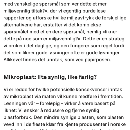
med vanskelige spørsmål som «er dette et mer
miljøvennlig tiltak?», der vi egentlig burde lese
rapporter og utforske hvilke miljøavtrykk de forskjellige
alternativene har, erstatter vi det komplekse
spørsmålet med et enklere spørsmål, nemlig «likner
dette på noe som er miljøvennlig?». Dette er en strategi
vi bruker i det daglige, og den fungerer som regel fordi
det som likner gode løsninger ofte er gode løsninger.
Allikevel finnes det unntak, som ved papirposen.
Mikroplast: lite synlig, like farlig?
Vi er redde for hvilke potensielle konsekvenser inntak
av mikroplast via maten vil kunne medføre i fremtiden.
Løsningen vår – foreløpig – virker å være basert på
likhet: Vi ønsker å redusere og fjerne synlig
plastforbruk. Den mindre synlige plasten, som plasten
vevd inn i de fleste klær fra kjente produsenter i norske