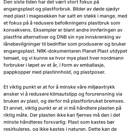
Den siste tiden har det vært stort fokus på
engangsplast og plastforbruk. Bilder av døde sjødyr
med plast i magesekken har satt en støkk i mange, med
et fokus på å redusere befolkningens plastbruk som
konsekvens. Eksempler er blant andre innføringen av
plastfrie alternativer og DNB sin nye innskrenking av
lånebevilgninger til bedrifter som produserer og bruker
engangsplast. NRK-dokumentaren Planet Plast utdypet
temaet, og vi kunne se hvor mye plast hver nordmann
forbruker i løpet av et år, i form av emballasje,
pappkopper med plastinnhold, og plastposer.
Et viktig punkt er at for å minske våre miljøavtrykk
ønsker vi å redusere klimautslipp og forurensning via
bruken av plast, og derfor må plastforbruket bremses.
Et annet, viktig punkt er at vi må håndtere plasten på
riktig måte. Der plasten ikke kan fjernes må den i det
minste håndteres forsvarlig: Plast som kastes bør
resirkuleres, og ikke kastes i naturen. Dette kan de