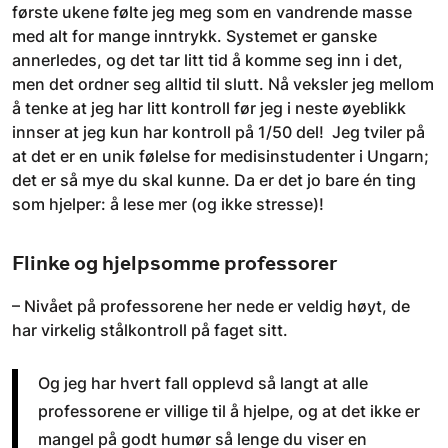
første ukene følte jeg meg som en vandrende masse
med alt for mange inntrykk. Systemet er ganske
annerledes, og det tar litt tid å komme seg inn i det,
men det ordner seg alltid til slutt. Nå veksler jeg mellom
å tenke at jeg har litt kontroll før jeg i neste øyeblikk
innser at jeg kun har kontroll på 1/50 del! Jeg tviler på
at det er en unik følelse for medisinstudenter i Ungarn;
det er så mye du skal kunne. Da er det jo bare én ting
som hjelper: å lese mer (og ikke stresse)!
Flinke og hjelpsomme professorer
– Nivået på professorene her nede er veldig høyt, de
har virkelig stålkontroll på faget sitt.
Og jeg har hvert fall opplevd så langt at alle
professorene er villige til å hjelpe, og at det ikke er
mangel på godt humør så lenge du viser en