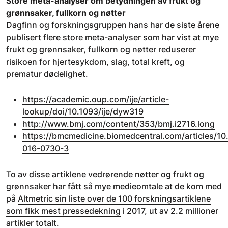
Store meta-analyser om betydningen av frukt og
grønnsaker, fullkorn og nøtter
Dagfinn og forskningsgruppen hans har de siste årene
publisert flere store meta-analyser som har vist at mye
frukt og grønnsaker, fullkorn og nøtter reduserer
risikoen for hjertesykdom, slag, total kreft, og
prematur dødelighet.
https://academic.oup.com/ije/article-
lookup/doi/10.1093/ije/dyw319
http://www.bmj.com/content/353/bmj.i2716.long
https://bmcmedicine.biomedcentral.com/articles/10
016-0730-3
To av disse artiklene vedrørende nøtter og frukt og
grønnsaker har fått så mye medieomtale at de kom med
på
Altmetric sin liste over de 100 forskningsartiklene
som fikk mest pressedekning
i 2017, ut av 2.2 millioner
artikler totalt.