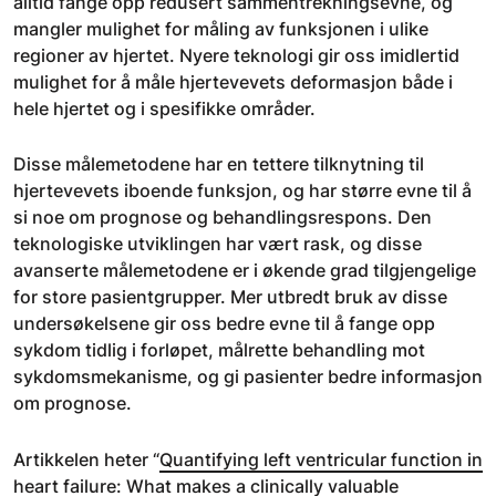
alltid fange opp redusert sammentrekningsevne, og
mangler mulighet for måling av funksjonen i ulike
regioner av hjertet. Nyere teknologi gir oss imidlertid
mulighet for å måle hjertevevets deformasjon både i
hele hjertet og i spesifikke områder.
Disse målemetodene har en tettere tilknytning til
hjertevevets iboende funksjon, og har større evne til å
si noe om prognose og behandlingsrespons. Den
teknologiske utviklingen har vært rask, og disse
avanserte målemetodene er i økende grad tilgjengelige
for store pasientgrupper. Mer utbredt bruk av disse
undersøkelsene gir oss bedre evne til å fange opp
sykdom tidlig i forløpet, målrette behandling mot
sykdomsmekanisme, og gi pasienter bedre informasjon
om prognose.
Artikkelen heter “
Quantifying left ventricular function in
heart failure: What makes a clinically valuable