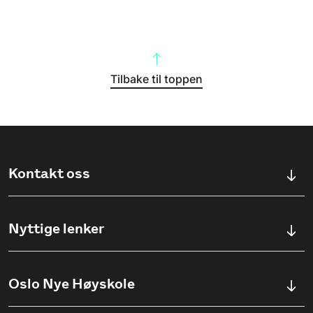
Tilbake til toppen
Kontakt oss
Kontaktskjema
Nyttige lenker
Ullevålsveien 76, 0454 OSLO
Våre studier
Oslo Nye Høyskole
(+47) 23 23 38 20
Søknadsinfo