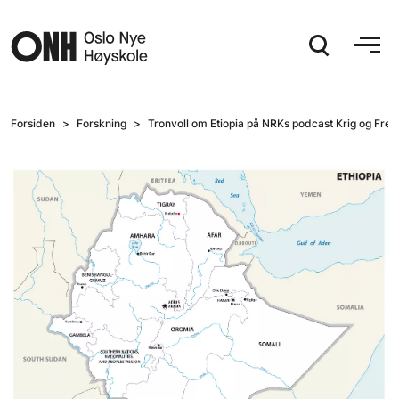
Hopp til hovedinnhold
Forsiden
Forskning
Tronvoll om Etiopia på NRKs podcast Krig og Fred