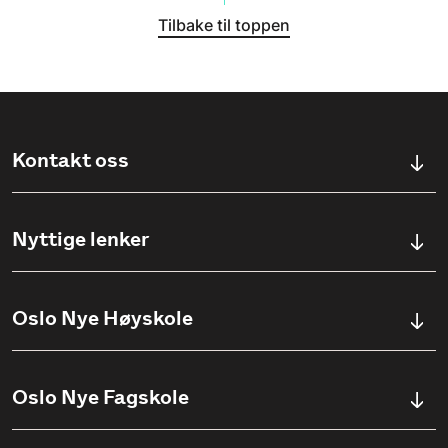
Tilbake til toppen
Kontakt oss
Kontaktskjema
Nyttige lenker
Ullevålsveien 76, 0454 OSLO
Våre studier
Oslo Nye Høyskole
(+47) 23 23 38 20
Søknadsinfo
Åpningstider
Om Oslo Nye Høyskole
Oslo Nye Fagskole
Pensumlister
Institutter