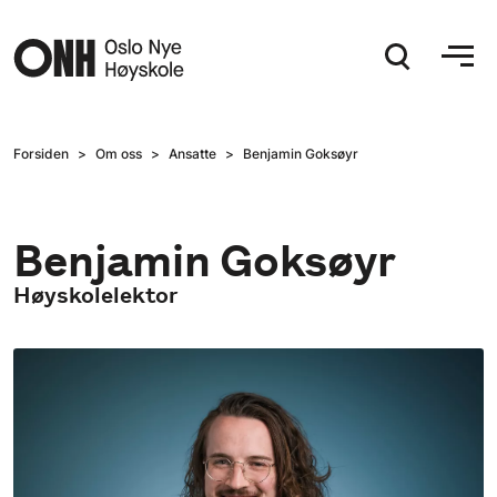
Hopp til hovedinnhold
Forsiden
Om oss
Ansatte
Benjamin Goksøyr
Benjamin Goksøyr
Høyskolelektor