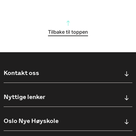
Tilbake til toppen
Kontakt oss
Kontaktskjema
Nyttige lenker
Ullevålsveien 76, 0454 OSLO
Våre studier
Oslo Nye Høyskole
(+47) 23 23 38 20
Søknadsinfo