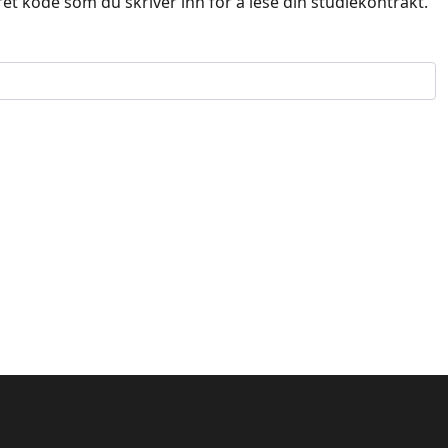
fret kode som du skriver inn for å lese din studiekontrakt.