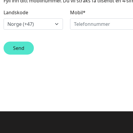
Fyll inn ditt mobilnummer. Du vil straks få tilsendt en 4-si
Landskode
Mobil*
Send