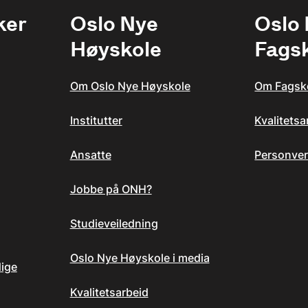
ker
Oslo Nye
Oslo
Høyskole
Fags
Om Oslo Nye Høyskole
Om Fagsk
Institutter
Kvalitets
Ansatte
Personver
Jobbe på ONH?
Studieveiledning
Oslo Nye Høyskole i media
dige
Kvalitetsarbeid