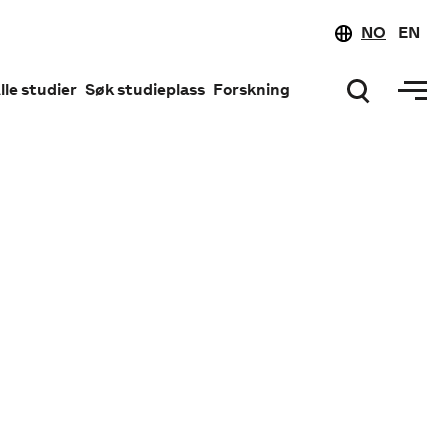
NO
EN
lle studier
Søk studieplass
Forskning