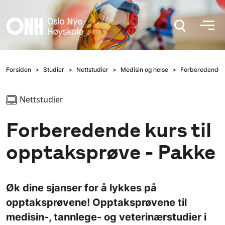
Hopp til hovedinnhold
Forsiden
Studier
Nettstudier
Medisin og helse
Forberedende k
Nettstudier
Forberedende kurs til
opptaksprøve - Pakke
Øk dine sjanser for å lykkes på
opptaksprøvene! Opptaksprøvene til
medisin-, tannlege- og veterinærstudier i