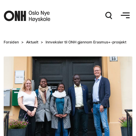
Hopp til hovedinnhold
Forsiden
Aktuelt
Innveksler til ONH gjennom Erasmus+-prosjekt