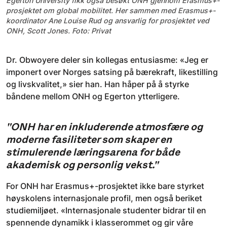
Egerton University fikk også besøkt ONH gjennom Erasmus+-
prosjektet om global mobilitet. Her sammen med Erasmus+-
koordinator Ane Louise Rud og ansvarlig for prosjektet ved
ONH, Scott Jones. Foto: Privat
Dr. Obwoyere deler sin kollegas entusiasme: «Jeg er
imponert over Norges satsing på bærekraft, likestilling
og livskvalitet,» sier han. Han håper på å styrke
båndene mellom ONH og Egerton ytterligere.
"ONH har en inkluderende atmosfære og
moderne fasiliteter som skaper en
stimulerende læringsarena for både
akademisk og personlig vekst."
For ONH har Erasmus+-prosjektet ikke bare styrket
høyskolens internasjonale profil, men også beriket
studiemiljøet. «Internasjonale studenter bidrar til en
spennende dynamikk i klasserommet og gir våre