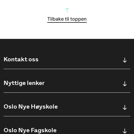
Tilbake til toppen
Kontakt oss
Kontaktskjema
Nyttige lenker
Ullevålsveien 76, 0454 OSLO
Våre studier
Oslo Nye Høyskole
(+47) 23 23 38 20
Søknadsinfo
Åpningstider
Om Oslo Nye Høyskole
Oslo Nye Fagskole
Pensumlister