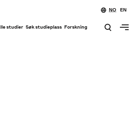
NO
EN
lle studier
Søk studieplass
Forskning