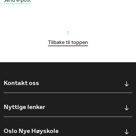
Tilbake til toppen
Kontakt oss
Kontaktskjema
Nyttige lenker
Ullevålsveien 76, 0454 OSLO
Våre studier
Oslo Nye Høyskole
(+47) 23 23 38 20