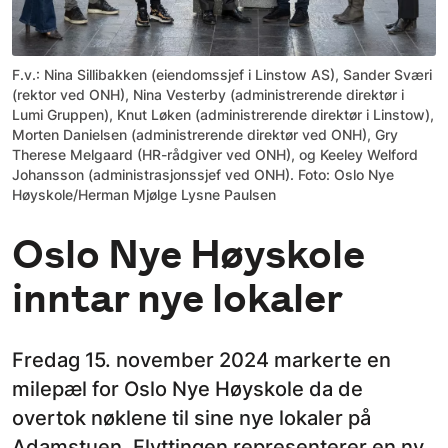
F.v.: Nina Sillibakken (eiendomssjef i Linstow AS), Sander Sværi
(rektor ved ONH), Nina Vesterby (administrerende direktør i
Lumi Gruppen), Knut Løken (administrerende direktør i Linstow),
Morten Danielsen (administrerende direktør ved ONH), Gry
Therese Melgaard (HR-rådgiver ved ONH), og Keeley Welford
Johansson (administrasjonssjef ved ONH). Foto: Oslo Nye
Høyskole/Herman Mjølge Lysne Paulsen
Oslo Nye Høyskole
inntar nye lokaler
Fredag 15. november 2024 markerte en
milepæl for Oslo Nye Høyskole da de
overtok nøklene til sine nye lokaler på
Adamstuen. Flyttingen representerer en ny