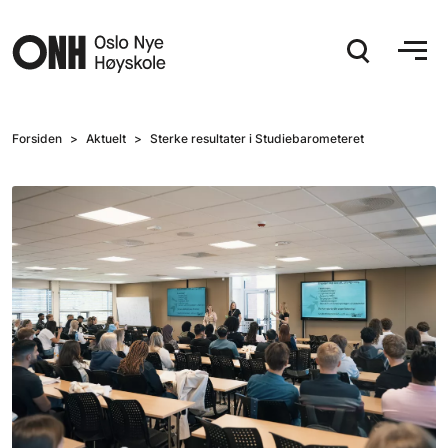
Hopp til hovedinnhold
Forsiden
Aktuelt
Sterke resultater i Studiebarometeret