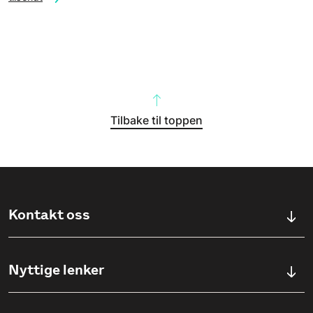
Tilbake til toppen
Kontakt oss
Kontaktskjema
Nyttige lenker
Ullevålsveien 76, 0454 OSLO