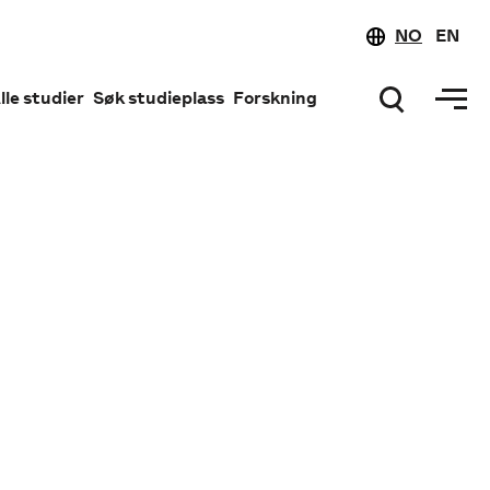
NO
EN
lle studier
Søk studieplass
Forskning