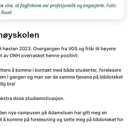
ne sine, at fagfolkene var profesjonelle og engasjerte. Foto:
 Ruud
 høyskolen
 høsten 2023. Overgangen fra VGS og friår til høyere
t av ONH overrasket henne positivt:
 lettere å komme i kontakt med både studenter, forelesere
dem i gangen og man ser de samme fjesene på biblioteket
dig bra!
 ekstra dose studiemotivasjon.
at den nye campusen på Adamstuen har gitt meg en
l å komme på forelesning og sette meg på biblioteket for