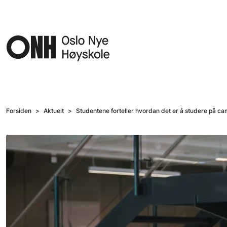
Hopp til hovedinnhold
Forsiden
Aktuelt
Studentene forteller hvordan det er å studere på c