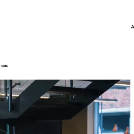
A
ampus