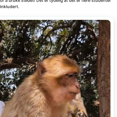
or å bruke stedet! Det er tydelig at det er flere studenter
inkludert.