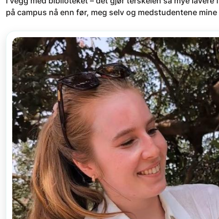
i vegg med biblioteket – det gjør terskelen så mye lavere f
på campus nå enn før, meg selv og medstudentene mine 