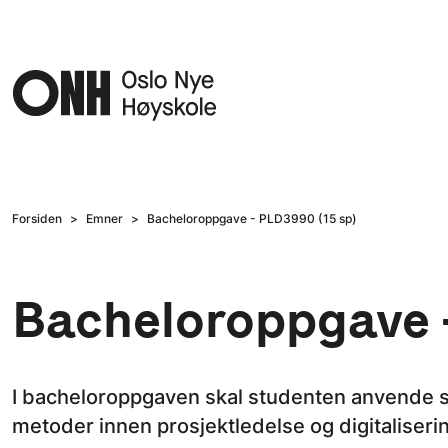
Hopp til hovedinnhold
Forsiden
Emner
Bacheloroppgave - PLD3990 (15 sp)
Bacheloroppgave -
I bacheloroppgaven skal studenten anvende si
metoder innen prosjektledelse og digitaliseri