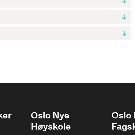
ker
Oslo Nye
Oslo
Høyskole
Fags