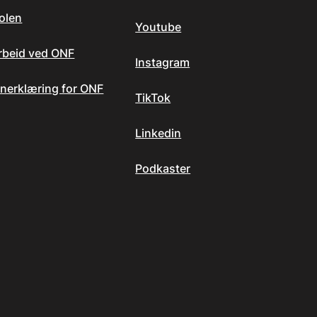
olen
Youtube
arbeid ved ONF
Instagram
nerklæring for ONF
TikTok
Linkedin
Podkaster