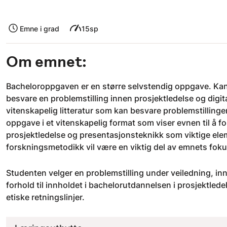
Emne i grad
15sp
Om emnet:
Bacheloroppgaven er en større selvstendig oppgave. Kand
besvare en problemstilling innen prosjektledelse og digit
vitenskapelig litteratur som kan besvare problemstillinge
oppgave i et vitenskapelig format som viser evnen til å fo
prosjektledelse og presentasjonsteknikk som viktige elem
forskningsmetodikk vil være en viktig del av emnets fok
Studenten velger en problemstilling under veiledning, in
forhold til innholdet i bachelorutdannelsen i prosjektledel
etiske retningslinjer.