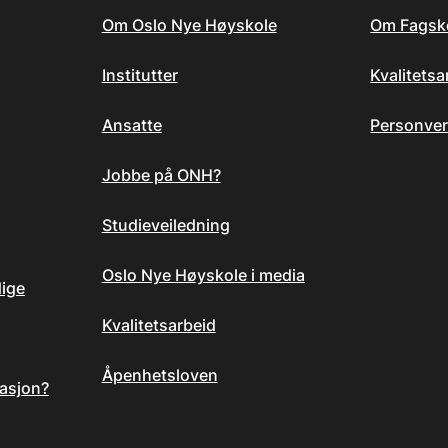
Om Oslo Nye Høyskole
Om Fagsk
Institutter
Kvalitets
Ansatte
Personver
Jobbe på ONH?
Studieveiledning
Oslo Nye Høyskole i media
dige
Kvalitetsarbeid
Åpenhetsloven
asjon?