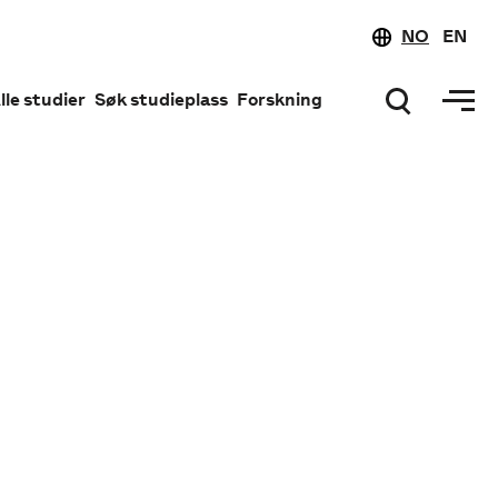
NO
EN
lle studier
Søk studieplass
Forskning