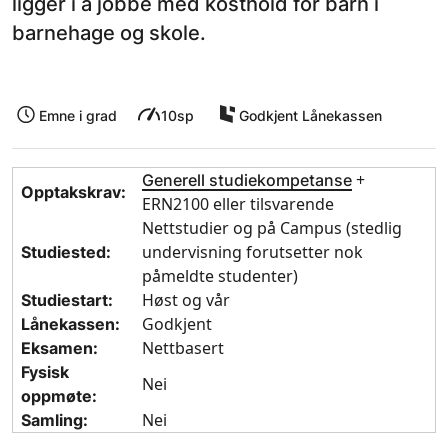
ligger i å jobbe med kosthold for barn i
barnehage og skole.
Emne i grad
10sp
Godkjent Lånekassen
+
Generell studiekompetanse
Opptakskrav:
ERN2100 eller tilsvarende
Nettstudier og på Campus (stedlig
undervisning forutsetter nok
Studiested:
påmeldte studenter)
Høst og vår
Studiestart:
Godkjent
Lånekassen:
Nettbasert
Eksamen:
Fysisk
Nei
oppmøte:
Nei
Samling: