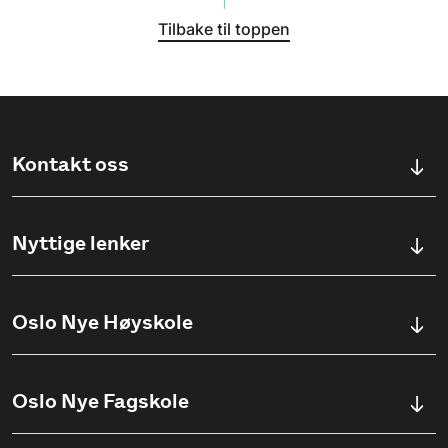
Tilbake til toppen
Kontakt oss
Kontaktskjema
Nyttige lenker
Ullevålsveien 76, 0454 OSLO
Våre studier
Oslo Nye Høyskole
(+47) 23 23 38 20
Søknadsinfo
Åpningstider
Om Oslo Nye Høyskole
Oslo Nye Fagskole
Pensumlister
Institutter