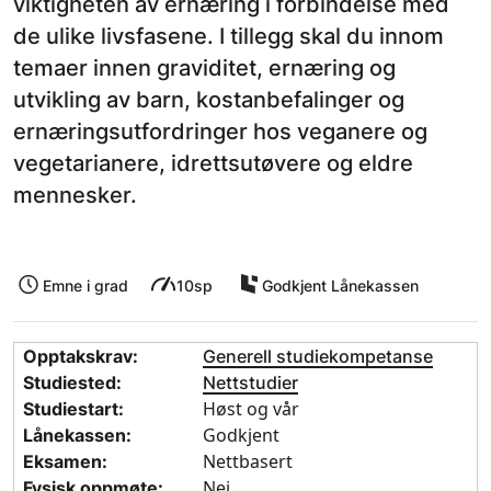
viktigheten av ernæring i forbindelse med
de ulike livsfasene. I tillegg skal du innom
temaer innen graviditet, ernæring og
utvikling av barn, kostanbefalinger og
ernæringsutfordringer hos veganere og
vegetarianere, idrettsutøvere og eldre
mennesker.
Emne i grad
10sp
Godkjent Lånekassen
Opptakskrav:
Generell studiekompetanse
Studiested:
Nettstudier
Høst og vår
Studiestart:
Godkjent
Lånekassen:
Nettbasert
Eksamen:
Nei
Fysisk oppmøte: