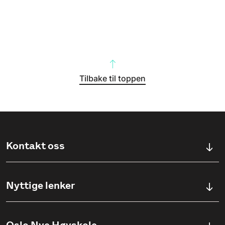
Tilbake til toppen
Kontakt oss
Kontaktskjema
Nyttige lenker
Ullevålsveien 76, 0454 OSLO
Våre studier