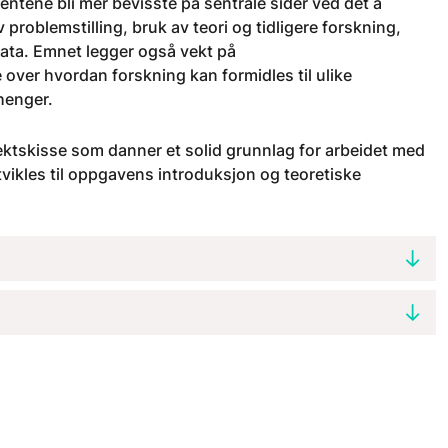
ntene bli mer bevisste på sentrale sider ved det å
problemstilling, bruk av teori og tidligere forskning,
 data. Emnet legger også vekt på
over hvordan forskning kan formidles til ulike
henger.
jektskisse som danner et solid grunnlag for arbeidet med
ikles til oppgavens introduksjon og teoretiske