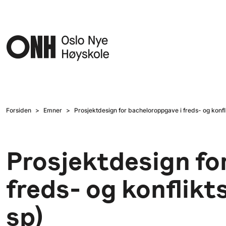
Hopp til hovedinnhold
Forsiden
Emner
Prosjektdesign for bacheloroppgave i freds- og konfli
Prosjektdesign fo
freds- og konflikt
sp)