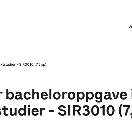
A
ktstudier - SIR3010 (7,5 sp)
r bacheloroppgave 
studier - SIR3010 (7