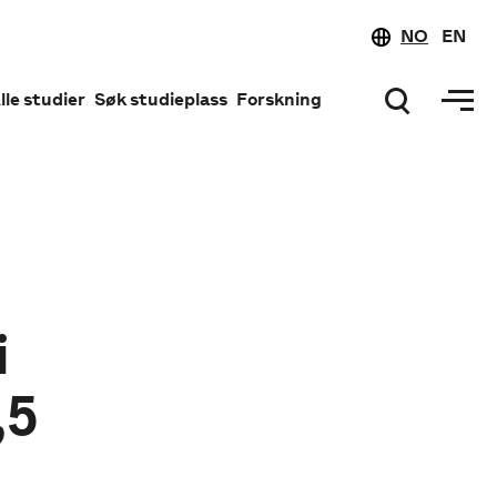
NO
EN
lle studier
Søk studieplass
Forskning
i
,5