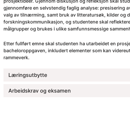
prosjektideer. Gjennom diskusjon og refleksjon skal stude
gjennomføre en selvstendig faglig analyse: presisering av 
valg av tilnærming, samt bruk av litteratursøk, kilder og
forskningskommunikasjon, og studentene skal reflektere 
målgrupper og brukes i ulike samfunnsmessige sammen
Etter fullført emne skal studenten ha utarbeidet en pros
bacheloroppgaven, inkludert elementer som kan videreutv
rammeverk.
Læringsutbytte
Arbeidskrav og eksamen