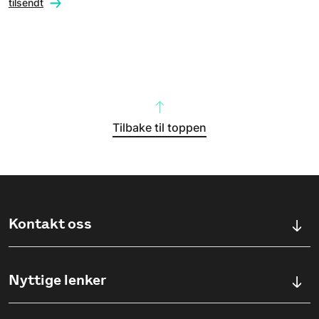
tilsendt
Tilbake til toppen
Kontakt oss
Kontaktskjema
Nyttige lenker
Ullevålsveien 76, 0454 OSLO