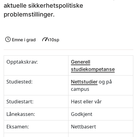
aktuelle sikkerhetspolitiske
problemstillinger.
Emne i grad
10sp
Opptakskrav:
Generell
studiekompetanse
Studiested:
og på
Nettstudier
campus
Studiestart:
Høst eller vår
Lånekassen:
Godkjent
Eksamen:
Nettbasert