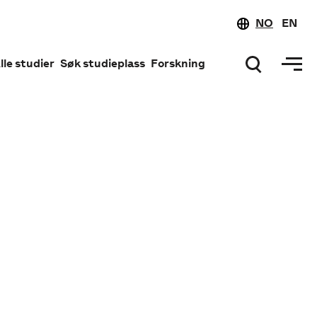
NO
EN
lle studier
Søk studieplass
Forskning