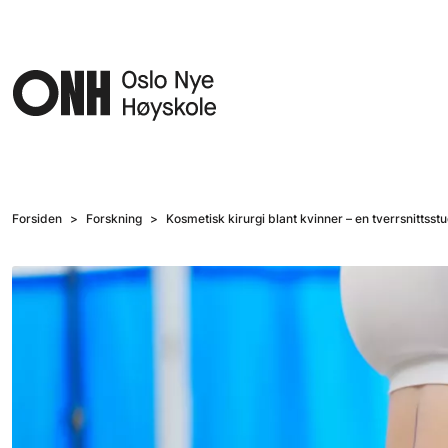
Hopp til hovedinnhold
Forsiden
Forskning
Kosmetisk kirurgi blant kvinner – en tverrsnittsst