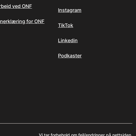
arbeid ved ONF
Instagram
nerklæring for ONF
TikTok
Linkedin
Podkaster
Vi tar forbehold om feil/endringer på nettsiden.