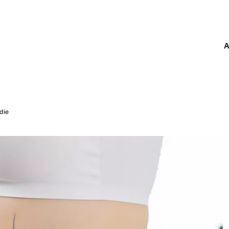
A
udie