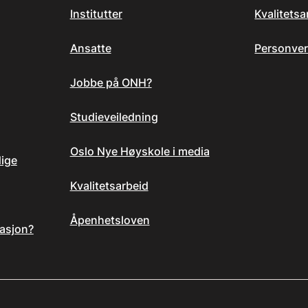
Institutter
Kvalitets
Ansatte
Personver
Jobbe på ONH?
Studieveiledning
Oslo Nye Høyskole i media
dige
Kvalitetsarbeid
Åpenhetsloven
asjon?