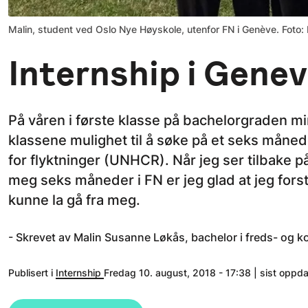
Malin, student ved Oslo Nye Høyskole, utenfor FN i Genève. Foto: 
Internship i Gene
På våren i første klasse på bachelorgraden min
klassene mulighet til å søke på et seks mån
for flyktninger (UNHCR). Når jeg ser tilbake på
meg seks måneder i FN er jeg glad at jeg fors
kunne la gå fra meg.
- Skrevet av Malin Susanne Løkås, bachelor i freds- og ko
Publisert i
Internship
Fredag 10. august, 2018 - 17:38 | sist oppd