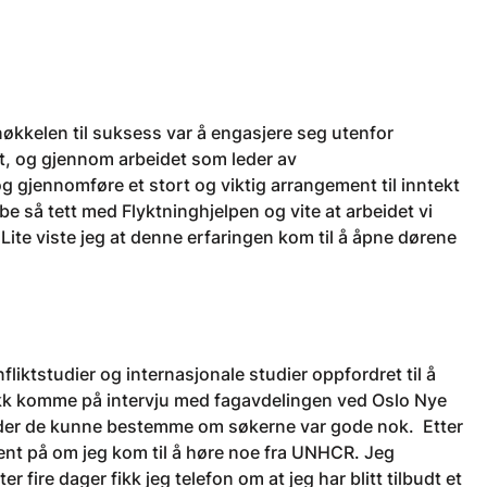
nøkkelen til suksess var å engasjere seg utenfor
et, og gjennom arbeidet som leder av
g gjennomføre et stort og viktig arrangement til inntekt
e så tett med Flyktninghjelpen og vite at arbeidet vi
. Lite viste jeg at denne erfaringen kom til å åpne dørene
liktstudier og internasjonale studier oppfordret til å
kk komme på intervju med fagavdelingen ved Oslo Nye
, der de kunne bestemme om søkerne var gode nok. Etter
pent på om jeg kom til å høre noe fra UNHCR. Jeg
 fire dager fikk jeg telefon om at jeg har blitt tilbudt et