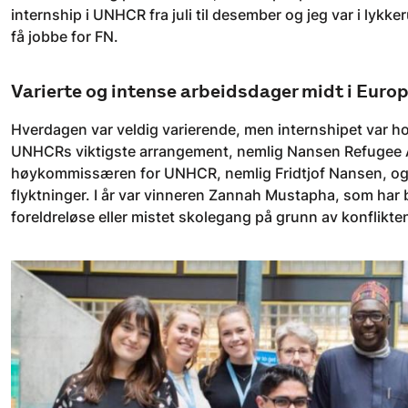
internship i UNHCR fra juli til desember og jeg var i lykker
få jobbe for FN.
Varierte og intense arbeidsdager midt i Euro
Hverdagen var veldig varierende, men internshipet var ho
UNHCRs viktigste arrangement, nemlig Nansen Refugee Awa
høykommissæren for UNHCR, nemlig Fridtjof Nansen, og gis
flyktninger. I år var vinneren Zannah Mustapha, som har b
foreldreløse eller mistet skolegang på grunn av konflikt