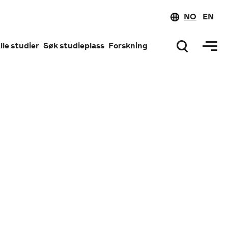
NO
EN
lle studier
Søk studieplass
Forskning