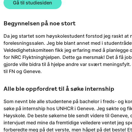
Gå til studiesiden
Begynnelsen på noe stort
Da jeg startet som høyskolestudent forstod jeg raskt at 
forelesningssalen. Jeg ble blant annet med i studentråd
Veldedighetskomiteen fikk jeg erfaring med å planlegge o
for NRC Flyktninghjelpen. Dette ga mersmak! Det å få jobb
gjorde ville bidra til å hjelpe andre var svært meningsfylt
til FN og Geneve.
Alle ble oppfordret til å søke internship
Som nevnt ble alle studentene på bachelor i freds- og konf
søke på internship hos UNHCR i Geneve. Jeg søkte og fi
Høyskole. De beste søkerne ble sendt videre til Geneve
intervjuet med mine da fremtidige veiledere ventet jeg s
forberedte meg på det verste, men håpet på det beste! Etter