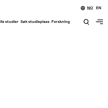
NO
EN
lle studier
Søk studieplass
Forskning