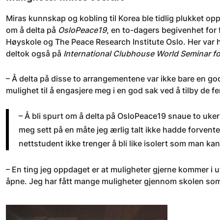
Miras kunnskap og kobling til Korea ble tidlig plukket op
om å delta på
OsloPeace19
, en to-dagers begivenhet for
Høyskole og The Peace Research Institute Oslo. Her var
deltok også på
International Clubhouse World Seminar f
– Å delta på disse to arrangementene var ikke bare en go
mulighet til å engasjere meg i en god sak ved å tilby de f
– Å bli spurt om å delta på OsloPeace19 snaue to uker 
meg sett på en måte jeg ærlig talt ikke hadde forven
nettstudent ikke trenger å bli like isolert som man ka
– En ting jeg oppdaget er at muligheter gjerne kommer i u
åpne. Jeg har fått mange muligheter gjennom skolen som j