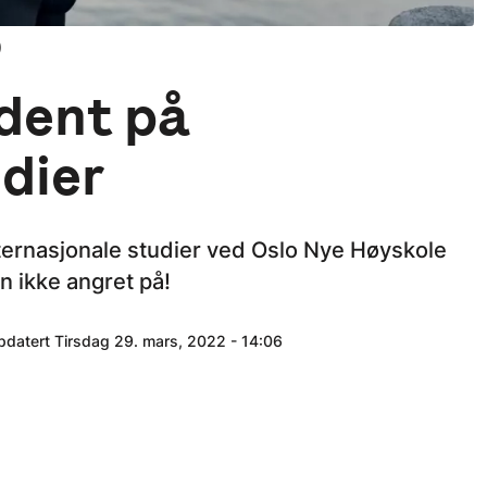
)
dent på
dier
nternasjonale studier ved Oslo Nye Høyskole
un ikke angret på!
ppdatert Tirsdag 29. mars, 2022 - 14:06