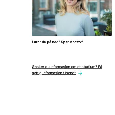
Lurer du på noe? Spør Anette!
Ønsker du informasjon om et studium? Få
nyttig informasjon tilsendt