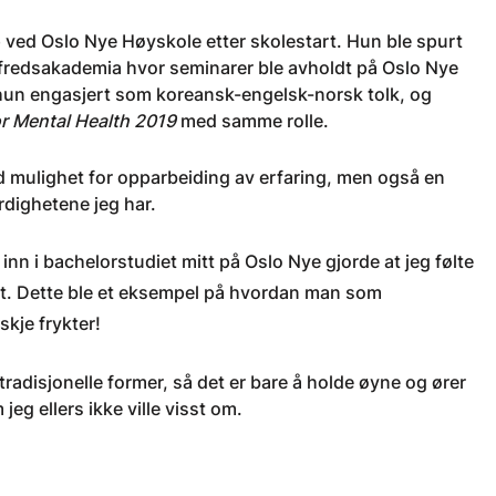
p ved Oslo Nye Høyskole etter skolestart. Hun ble spurt
 fredsakademia hvor seminarer ble avholdt på Oslo Nye
 hun engasjert som koreansk-engelsk-norsk tolk, og
or Mental Health 2019
med samme rolle.
d mulighet for opparbeiding av erfaring, men også en
erdighetene jeg har.
inn i bachelorstudiet mitt på Oslo Nye gjorde at jeg følte
tet. Dette ble et eksempel på hvordan man som
nskje frykter!
tradisjonelle former, så det er bare å holde øyne og ører
eg ellers ikke ville visst om.