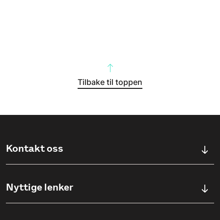
Tilbake til toppen
Kontakt oss
Kontaktskjema
Nyttige lenker
Ullevålsveien 76, 0454 OSLO
Våre studier