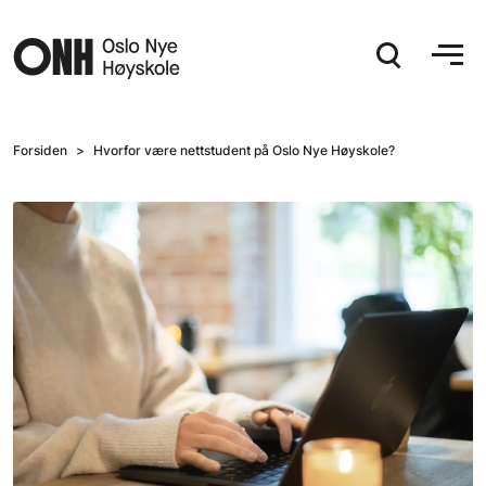
Hopp til hovedinnhold
Forsiden
Hvorfor være nettstudent på Oslo Nye Høyskole?