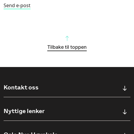
Send e-post
Tilbake til toppen
Kontakt oss
Kontaktskjema
Nyttige lenker
Ullevålsveien 76, 0454 OSLO
Våre studier