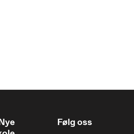
 Nye
Følg oss
kole