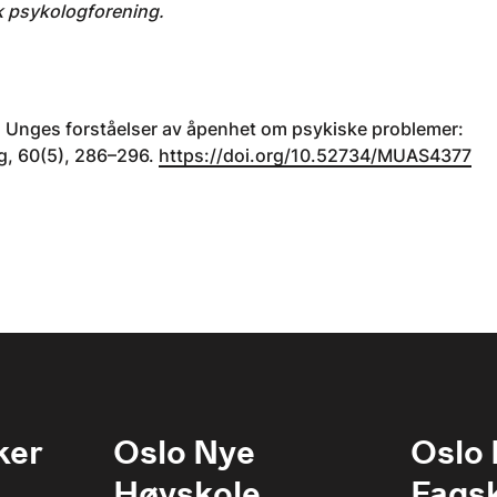
sk psykologforening.
. Unges forståelser av åpenhet om psykiske problemer:
ng, 60(5), 286–296.
https://doi.org/10.52734/MUAS4377
ker
Oslo Nye
Oslo
Høyskole
Fags