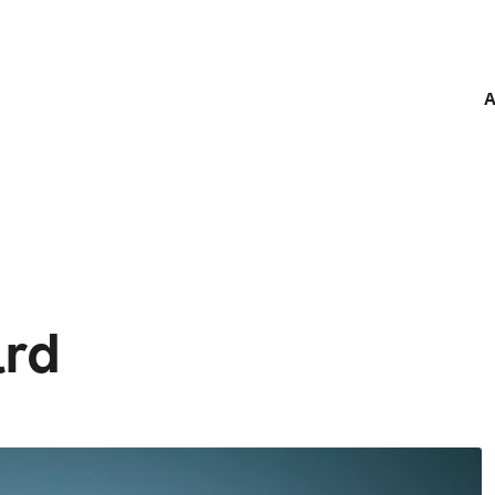
A
ard