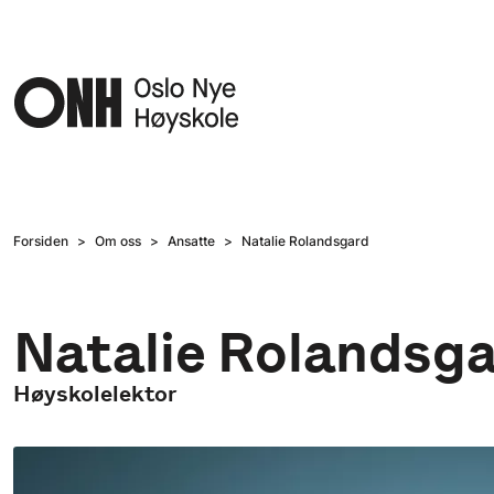
Hopp til hovedinnhold
Forsiden
Om oss
Ansatte
Natalie Rolandsgard
Natalie Rolandsg
Høyskolelektor