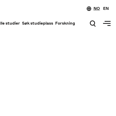
NO
EN
lle studier
Søk studieplass
Forskning