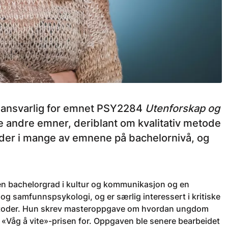
neansvarlig for emnet PSY2284
Utenforskap og
ere andre emner, deriblant om kvalitativ metode
ileder i mange av emnene på bachelornivå, og
k en bachelorgrad i kultur og kommunikasjon og en
 og samfunnspsykologi, og er særlig interessert i kritiske
metoder. Hun skrev masteroppgave om hvordan ungdom
«Våg å vite»-prisen for. Oppgaven ble senere bearbeidet