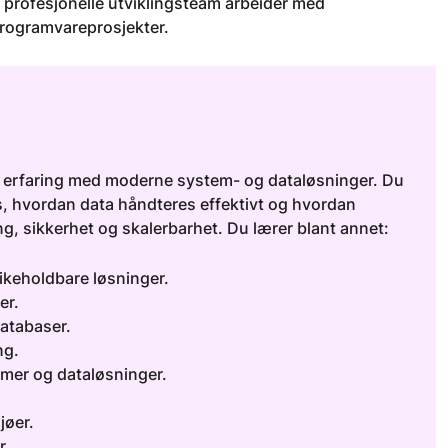
an profesjonelle utviklingsteam arbeider med
programvareprosjekter.
isk erfaring med moderne system- og dataløsninger. Du
 hvordan data håndteres effektivt og hvordan
ng, sikkerhet og skalerbarhet. Du lærer blant annet:
ikeholdbare løsninger.
er.
databaser.
ng.
mer og dataløsninger.
jøer.
r.