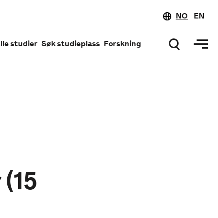
NO
EN
lle studier
Søk studieplass
Forskning
 (15