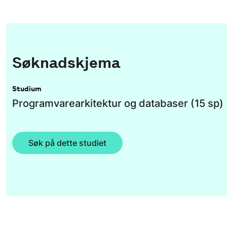
Søknadskjema
Studium
Programvarearkitektur og databaser (15 sp)
Søk på dette studiet