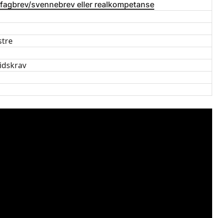
 fagbrev/svennebrev eller realkompetanse
stre
idskrav