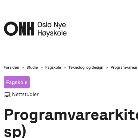
Hopp til hovedinnhold
Forsiden
Studie
Fagskole
Teknologi og design
Programvareark
Fagskole
Nettstudier
Programvarearkite
sp)