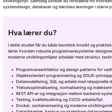
utviklingsflyt. Samtidig utvikler du forståelse for hvord
systemdesign, databaser og tekniske løsninger i større 
Hva lærer du?
I dette studiet får du både teoretisk innsikt og prakt
lærer hvordan robuste programvaresystemer designes,
moderne utviklingsmiljøer arbeider med struktur, testi
Programvarearkitektur og design patterns for vedl
Objektorientert programmering og SOLID-prinsipp
Datamodellering, SQL og arbeid med relasjonelle 
Ytelsesoptimalisering, normalisering og indekseri
REST API-er og integrasjon mellom backend-syste
Testing, kvalitetssikring og CI/CD-arbeidsflyt.
Docker, containerisering og moderne utviklingsmil
Datasikkerhet, backup og skalerbare datasysteme