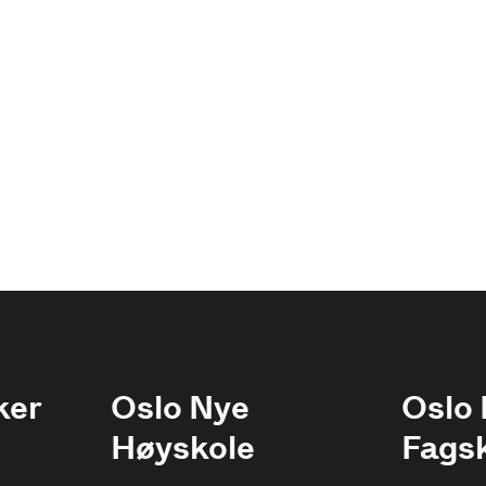
ker
Oslo Nye
Oslo
Høyskole
Fags