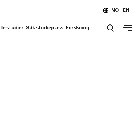
NO
EN
lle studier
Søk studieplass
Forskning