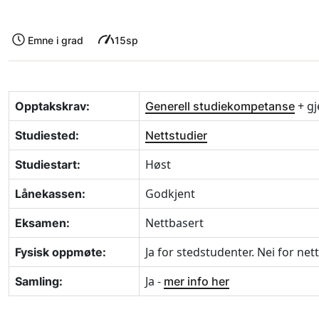
Emne i grad
15sp
+ gj
Opptakskrav:
Generell studiekompetanse
Studiested:
Nettstudier
Høst
Studiestart:
Godkjent
Lånekassen:
Nettbasert
Eksamen:
Ja for stedstudenter. Nei for net
Fysisk oppmøte:
Ja -
Samling:
mer info her