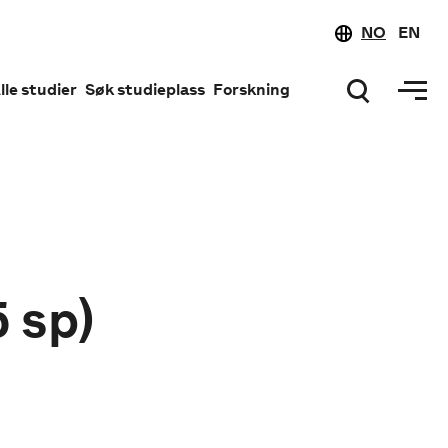
NO
EN
lle studier
Søk studieplass
Forskning
 sp)