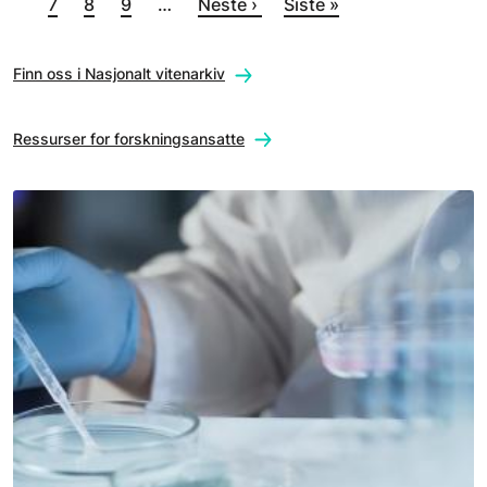
Side
Side
Neste side
Siste side
7
8
9
…
Neste ›
Siste »
Finn oss i Nasjonalt vitenarkiv
Ressurser for forskningsansatte