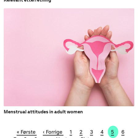
Menstrual attitudes in adult women
Sider
Første side
Forrige side
Side
Side
Side
Side
Side
Side
Sid
« Første
‹ Forrige
1
2
3
4
5
6