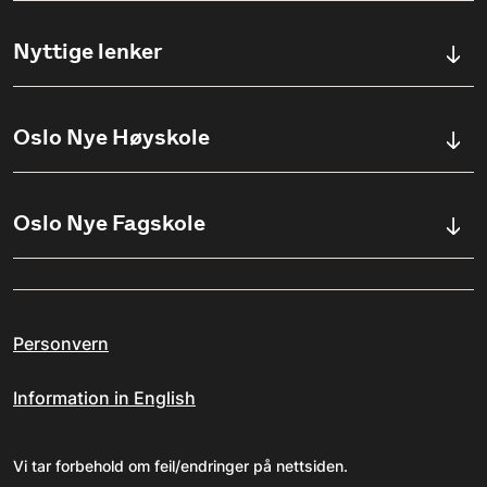
Kontaktskjema
Nyttige lenker
Ullevålsveien 76, 0454 OSLO
Våre studier
Oslo Nye Høyskole
(+47) 23 23 38 20
Søknadsinfo
Åpningstider
Om Oslo Nye Høyskole
Oslo Nye Fagskole
Pensumlister
Institutter
Aktuelt
Om Fagskolen
Ansatte
Arrangementer
Personvern
Kvalitetsarbeid ved ONF
Jobbe på ONH?
Erasmus+
Information in English
Personvernerklæring for ONF
Studieveiledning
Varsling av kritikkverdige forhold
Vi tar forbehold om feil/endringer på nettsiden.
Oslo Nye Høyskole i media